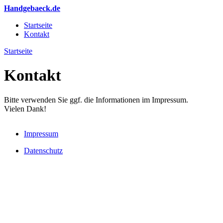
Direkt zum Inhalt
Handgebaeck.de
Startseite
Kontakt
Hauptmenü
Startseite
Sie sind hier
Kontakt
Bitte verwenden Sie ggf. die Informationen im Impressum.
Vielen Dank!
Impressum
Datenschutz